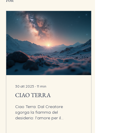
Post
30 ott 2025
∙
11
min
CIAO TERRA
Ciao Terra: Dal Creatore
sgorga la fiamma del
desiderio: l’amore per il
proprio figlio, per essere
amato. Arde il fuoco nel