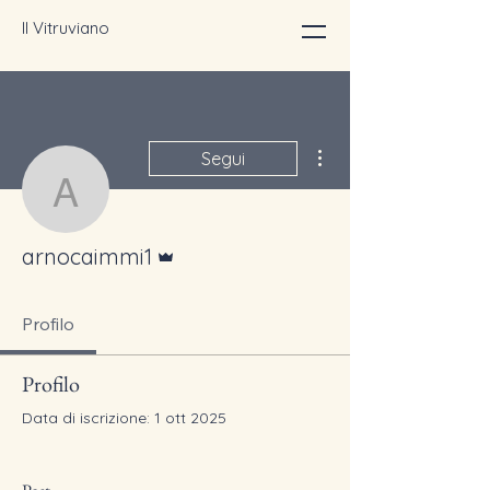
Il Vitruviano
Altre azioni
Segui
arnocaimmi1
Amministratore
arnocaimmi1
Profilo
Profilo
Data di iscrizione: 1 ott 2025