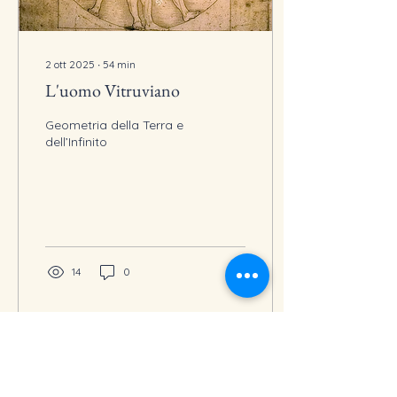
2 ott 2025
∙
54
min
L'uomo Vitruviano
Geometria della Terra e
dell’Infinito
14
0
Carica altro